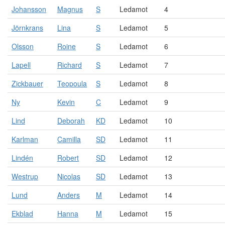
Johansson
Magnus
S
Ledamot
4
Jörnkrans
Lina
S
Ledamot
5
Olsson
Roine
S
Ledamot
6
Lapell
Richard
S
Ledamot
7
Zickbauer
Teopoula
S
Ledamot
8
Ny
Kevin
C
Ledamot
9
Lind
Deborah
KD
Ledamot
10
Karlman
Camilla
SD
Ledamot
11
Lindén
Robert
SD
Ledamot
12
Westrup
Nicolas
SD
Ledamot
13
Lund
Anders
M
Ledamot
14
Ekblad
Hanna
M
Ledamot
15