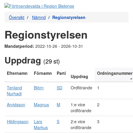
Översikt
Nämnd
Regionstyrelsen
Regionstyrelsen
Mandatperiod:
2022-10-26 - 2026-10-31
Uppdrag
(29 st)
Efternamn
Förnamn
Parti
Ordningsnummer
Uppdrag
Tenland
Björn
SD
Ordförande
1
Nurhadi
Arvidsson
Magnus
M
1:e vice
2
ordförande
Hildingsson
Lars
S
2:e vice
3
Markus
ordförande