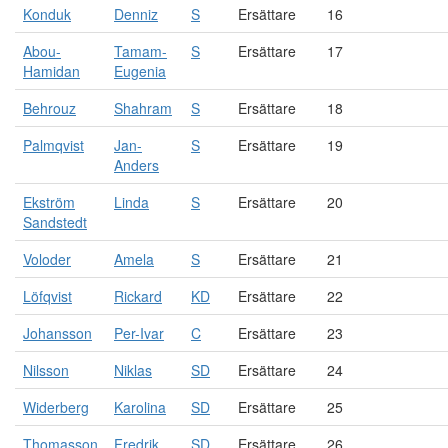
Konduk
Denniz
S
Ersättare
16
Abou-
Tamam-
S
Ersättare
17
Hamidan
Eugenia
Behrouz
Shahram
S
Ersättare
18
Palmqvist
Jan-
S
Ersättare
19
Anders
Ekström
Linda
S
Ersättare
20
Sandstedt
Voloder
Amela
S
Ersättare
21
Löfqvist
Rickard
KD
Ersättare
22
Johansson
Per-Ivar
C
Ersättare
23
Nilsson
Niklas
SD
Ersättare
24
Widerberg
Karolina
SD
Ersättare
25
Thomasson
Fredrik
SD
Ersättare
26