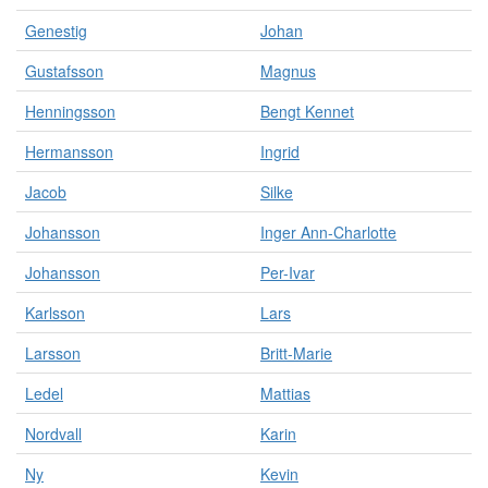
Genestig
Johan
Gustafsson
Magnus
Henningsson
Bengt Kennet
Hermansson
Ingrid
Jacob
Silke
Johansson
Inger Ann-Charlotte
Johansson
Per-Ivar
Karlsson
Lars
Larsson
Britt-Marie
Ledel
Mattias
Nordvall
Karin
Ny
Kevin