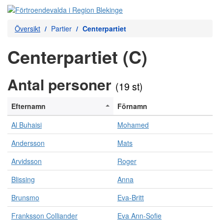
Översikt
Partier
Centerpartiet
Centerpartiet (C)
Antal personer
(19 st)
Efternamn
Förnamn
Al Buhaisi
Mohamed
Andersson
Mats
Arvidsson
Roger
Blissing
Anna
Brunsmo
Eva-Britt
Franksson Colliander
Eva Ann-Sofie