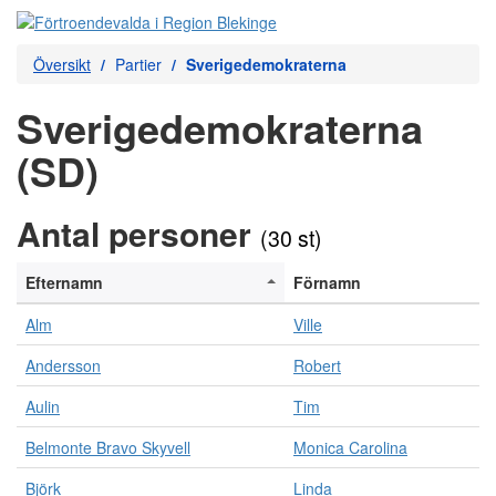
Översikt
Partier
Sverigedemokraterna
Sverigedemokraterna
(SD)
Antal personer
(30 st)
Efternamn
Förnamn
Alm
Ville
Andersson
Robert
Aulin
Tim
Belmonte Bravo Skyvell
Monica Carolina
Björk
Linda