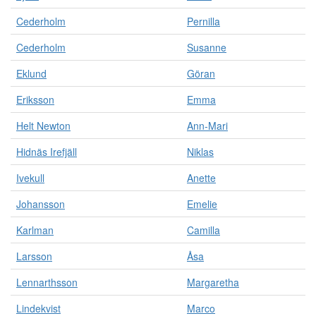
Cederholm
Pernilla
Cederholm
Susanne
Eklund
Göran
Eriksson
Emma
Helt Newton
Ann-Mari
Hidnäs Irefjäll
Niklas
Ivekull
Anette
Johansson
Emelie
Karlman
Camilla
Larsson
Åsa
Lennarthsson
Margaretha
Lindekvist
Marco