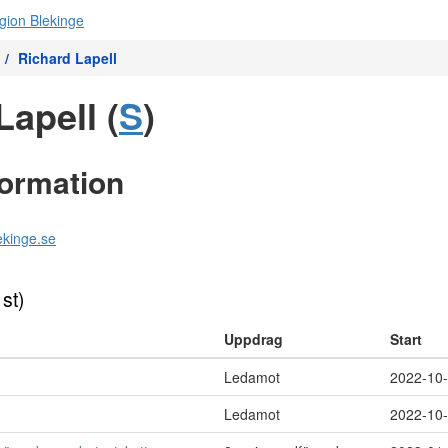
Richard Lapell
Lapell (
S
)
formation
ekinge.se
 st)
Uppdrag
Start
Ledamot
2022-10
Ledamot
2022-10