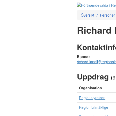
Översikt
Personer
Richard 
Kontaktin
E-post:
richard.lapell@regionbl
Uppdrag
(9
Organisation
Regionstyrelsen
Regionfullmäktige