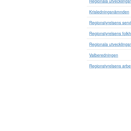
Regionala utvecklings
Krisledningsnämnden
Regionstyrelsens servi
Regionstyrelsens folkh
Regionala utveckling
Valberedningen
Regionstyrelsens arbet