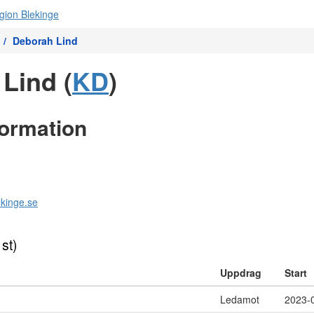
Deborah Lind
Lind (
KD
)
formation
kinge.se
 st)
Uppdrag
Start
Ledamot
2023-