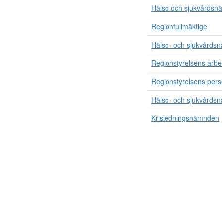
Hälso och sjukvårdsn
Regionfullmäktige
Hälso- och sjukvårds
Regionstyrelsens arbet
Regionstyrelsens pers
Hälso- och sjukvårdsn
Krisledningsnämnden