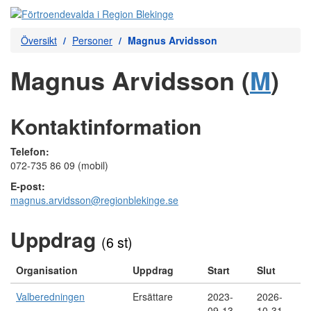
Översikt
Personer
Magnus Arvidsson
Magnus Arvidsson (
M
)
Kontaktinformation
Telefon:
072-735 86 09 (mobil)
E-post:
magnus.arvidsson@regionblekinge.se
Uppdrag
(6 st)
Organisation
Uppdrag
Start
Slut
Valberedningen
Ersättare
2023-
2026-
09-13
10-31