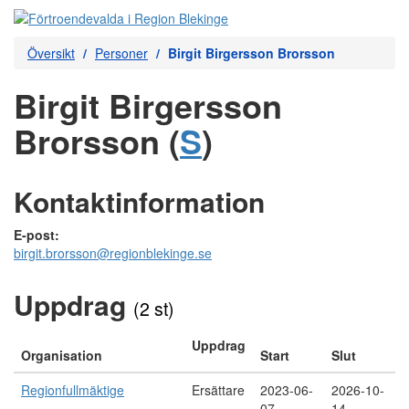
Översikt
Personer
Birgit Birgersson Brorsson
Birgit Birgersson
Brorsson (
S
)
Kontaktinformation
E-post:
birgit.brorsson@regionblekinge.se
Uppdrag
(2 st)
Uppdrag
Organisation
Start
Slut
Regionfullmäktige
Ersättare
2023-06-
2026-10-
07
14